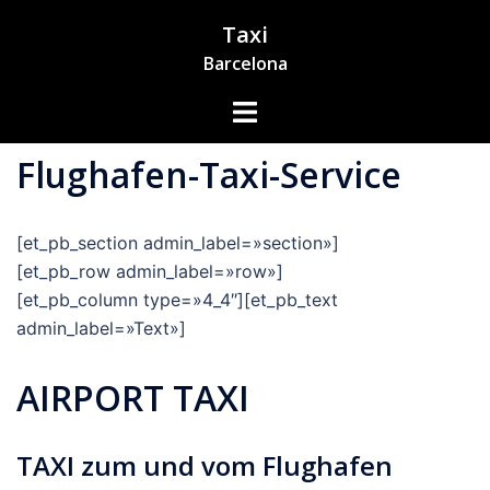
Zum
Taxi
Inhalt
Barcelona
springen
Menü
umschalten
Flughafen-Taxi-Service
[
et_pb_section admin_label=»section»
]
[
et_pb_row admin_label=»row»
]
[
et_pb_column type=»4_4
″][
et_pb_text
admin_label=»Text»
]
AIRPORT TAXI
TAXI zum und vom Flughafen