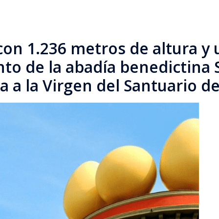
n 1.236 metros de altura y u
o de la abadía benedictina 
a a la Virgen del Santuario d