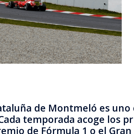
Cataluña de Montmeló es uno 
ada temporada acoge los pri
remio de Fórmula 1 o el Gra